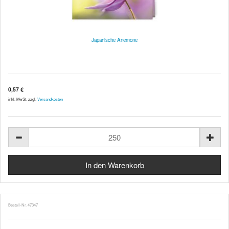
Japanische Anemone
0,57 €
inkl. MwSt. zzgl.
Versandkosten
Bestell-Nr. 47347