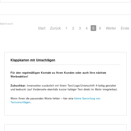
Seite 5 von 6
Start
Zurück
1
2
3
4
5
6
Weiter
Ende
Klappkarten mit Umschlägen
Für den regelmäßigen Kontakt zu Ihren Kunden oder auch Ihre nächste
Werbeaktion!
Zubuchbar:
Innenseiten zusätzlich mit Ihrem Text/Logo/Unterschrift 4-farbig gestaltet
und bedruckt (auf Vorderseite ebenfalls kurzer farbiger Text direkt im Motiv integrierbar).
Wenn Ihnen die passenden Worte fehlen – hier eine
kleine Sammlung von
Textvorschlägen
.