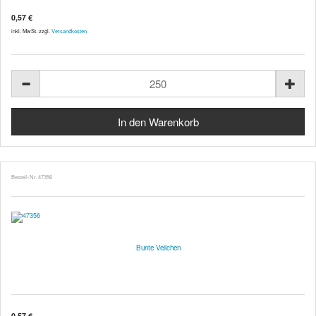
0,57 €
inkl. MwSt. zzgl.
Versandkosten
Bestell-Nr. 47356
Bunte Veilchen
0,57 €