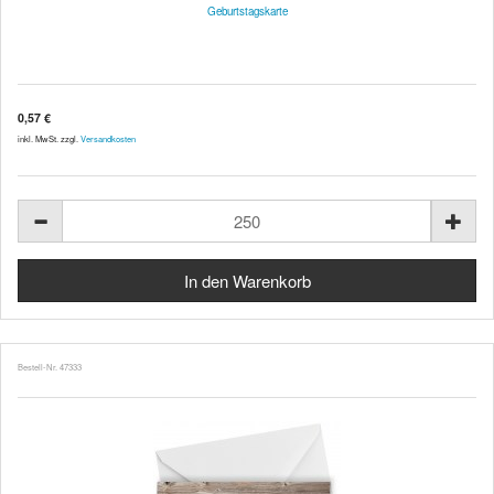
Geburtstagskarte
0,57 €
inkl. MwSt. zzgl.
Versandkosten
Bestell-Nr. 47333