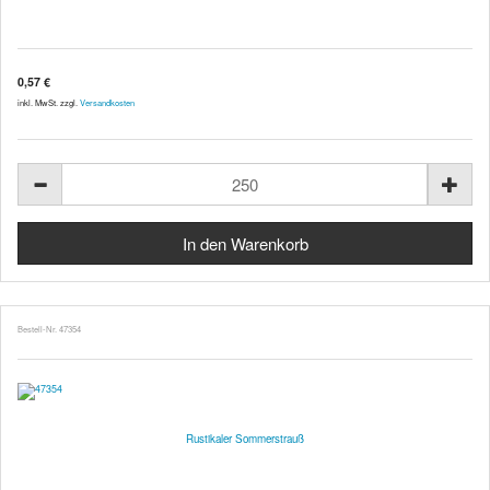
0,57 €
inkl. MwSt. zzgl.
Versandkosten
Bestell-Nr. 47354
Rustikaler Sommerstrauß