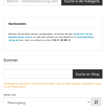
Nachbestellen
Möchten Sie ein Motiv einfach nachbestellen, so können Sie dies
direkt hier mit der
Bestellnummer online
tun oder Sie schicken uns eine Nachricht an
karten@median-
verlag.de
bzw. rufen uns einfach an unter:
0 62 21- 90 509 14
Sommer
Suche im Shop
(Suchbegriff im Suchfeld für ein bestimmtes Produkt in der aktuellen Kategorie, Suchfeld leer lassen
für alle Produkte darin)
Sortiert nach