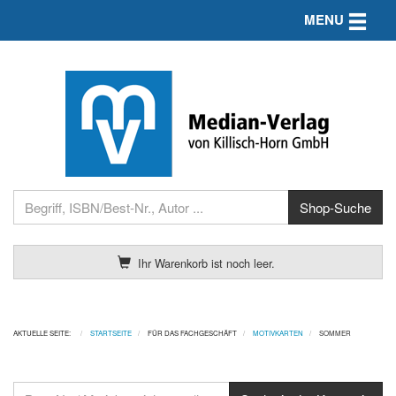
Toggle n
MENU
Ihr Warenkorb ist noch leer.
AKTUELLE SEITE:
STARTSEITE
FÜR DAS FACHGESCHÄFT
MOTIVKARTEN
SOMMER