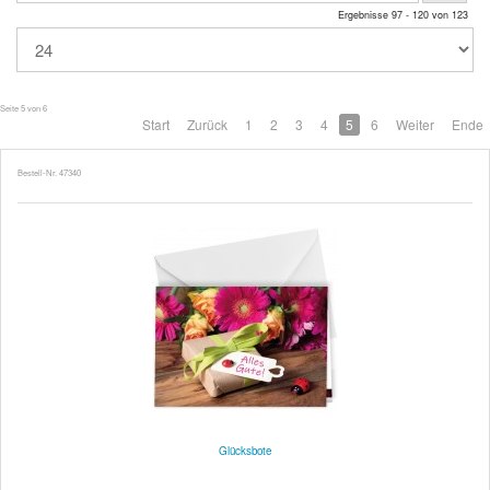
Ergebnisse 97 - 120 von 123
Seite 5 von 6
Start
Zurück
1
2
3
4
5
6
Weiter
Ende
Bestell-Nr. 47340
Glücksbote