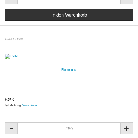
Bestell-Nr. 47383
Blumenpost
0,57 €
inkl. MwSt. zzgl.
Versandkosten