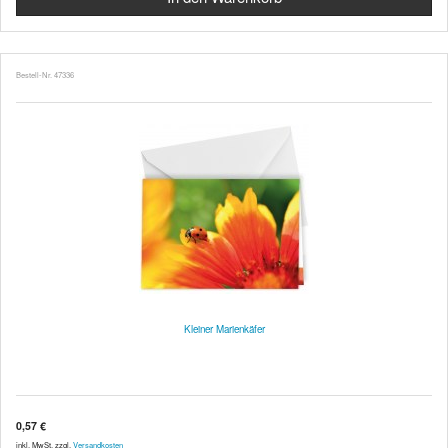
Bestell-Nr. 47336
Kleiner Marienkäfer
0,57 €
inkl. MwSt. zzgl.
Versandkosten