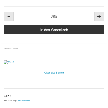
Bestell-Nr. 47372
Ölgemälde Blumen
0,57 €
inkl. MwSt. zzgl.
Versandkosten