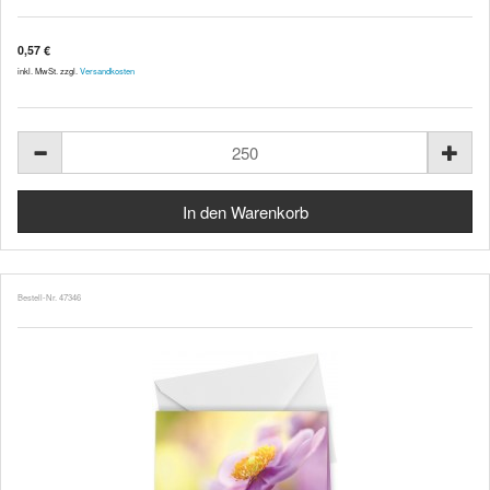
0,57 €
inkl. MwSt. zzgl.
Versandkosten
Bestell-Nr. 47346