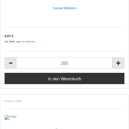
Konzept Wildblume
0,57 €
inkl. MwSt. zzgl.
Versandkosten
Bestell-Nr. 47350