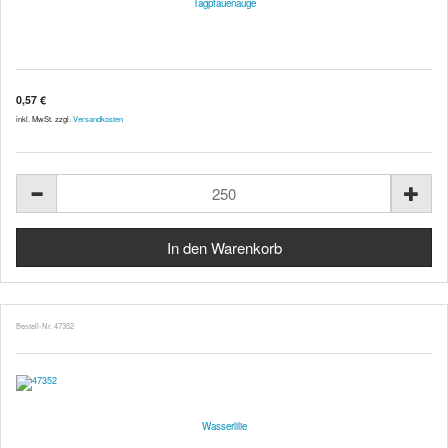
Tagpfauenauge
0,57 €
inkl. MwSt. zzgl.
Versandkosten
Bestell-Nr. 47352
Wasserlilie