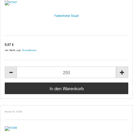
Farbenfroher Stauß
0,57 €
inkl. MwSt. zzgl.
Versandkosten
Bestell-Nr. 47349