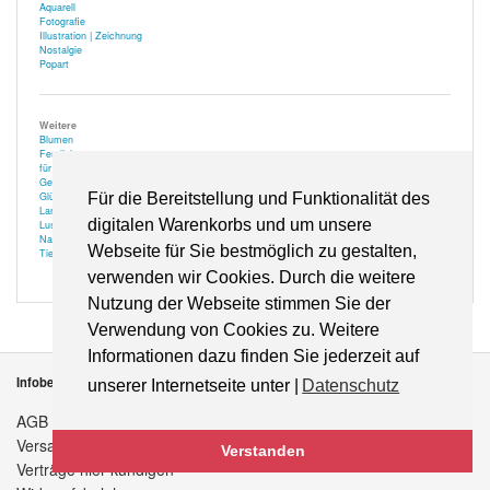
Aquarell
Fotografie
Illustration | Zeichnung
Nostalgie
Popart
Weitere
Blumen
Festlich
für Optiker
Gehör
Glücksbringer
Für die Bereitstellung und Funktionalität des
Landschaft
digitalen Warenkorbs und um unsere
Lustiges
Natur
Webseite für Sie bestmöglich zu gestalten,
Tiere
verwenden wir Cookies. Durch die weitere
Nutzung der Webseite stimmen Sie der
Verwendung von Cookies zu. Weitere
Informationen dazu finden Sie jederzeit auf
Infobereich
unserer Internetseite unter |
Datenschutz
AGB
Versandkosten
Verstanden
Verträge hier kündigen