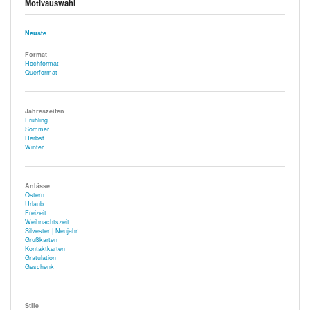
Motivauswahl
Neuste
Format
Hochformat
Querformat
Jahreszeiten
Frühling
Sommer
Herbst
Winter
Anlässe
Ostern
Urlaub
Freizeit
Weihnachtszeit
Silvester | Neujahr
Grußkarten
Kontaktkarten
Gratulation
Geschenk
Stile