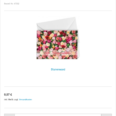
Bestell-Nr. 47332
Blumenwand
0,57 €
inkl. MwSt. zzgl.
Versandkosten