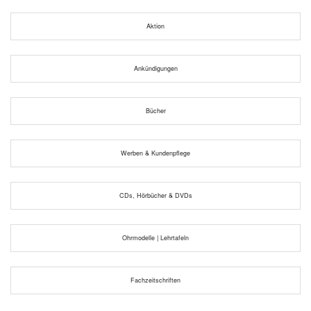
Aktion
Ankündigungen
Bücher
Werben & Kundenpflege
CDs, Hörbücher & DVDs
Ohrmodelle | Lehrtafeln
Fachzeitschriften