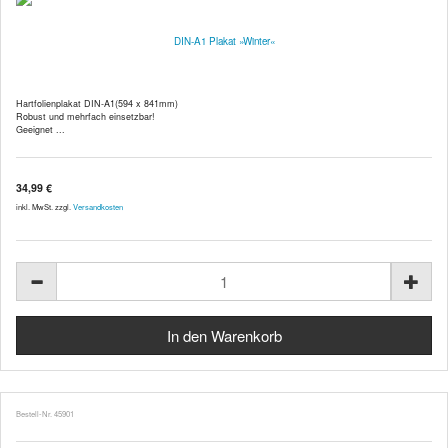
DIN-A1 Plakat »Winter«
Hartfolienplakat DIN-A1(594 x 841mm)
Robust und mehrfach einsetzbar!
Geeignet ...
34,99 €
inkl. MwSt. zzgl.
Versandkosten
Bestell-Nr. 45901