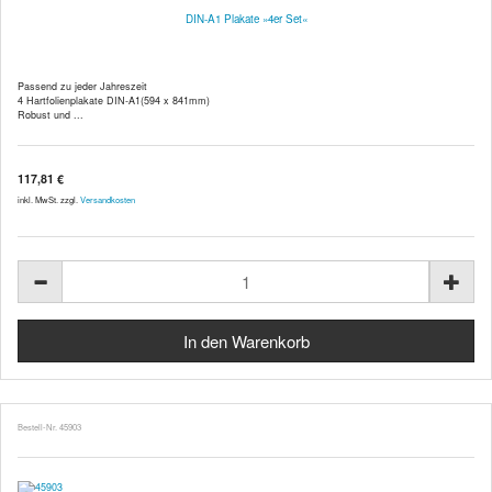
DIN-A1 Plakate »4er Set«
Passend zu jeder Jahreszeit
4 Hartfolienplakate DIN-A1(594 x 841mm)
Robust und ...
117,81 €
inkl. MwSt. zzgl.
Versandkosten
Bestell-Nr. 45903