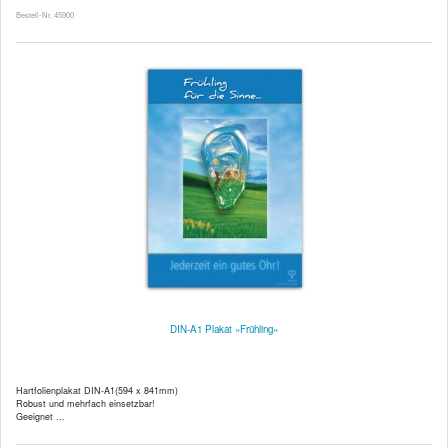
Bestell-Nr. 45900
DIN-A1 Plakat »Frühling«
Hartfolienplakat DIN-A1(594 x 841mm)
Robust und mehrfach einsetzbar!
Geeignet ...