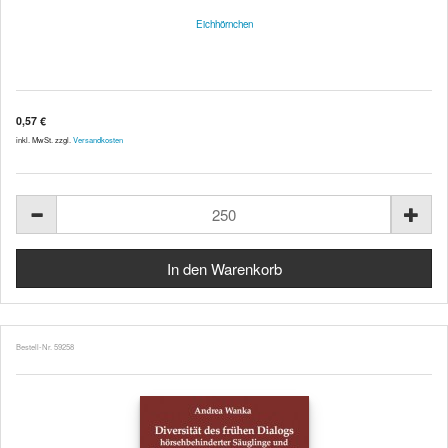
Eichhörnchen
0,57 €
inkl. MwSt. zzgl.
Versandkosten
Bestell-Nr. 59258