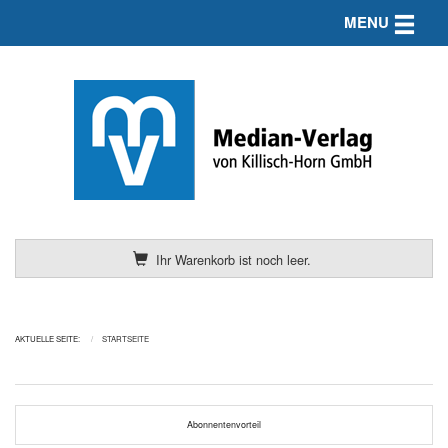
Toggle n
MENU
Ihr Warenkorb ist noch leer.
AKTUELLE SEITE:
STARTSEITE
Abonnentenvorteil