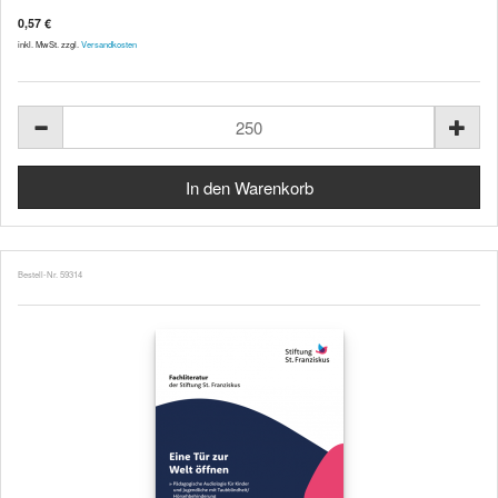
0,57 €
inkl. MwSt. zzgl.
Versandkosten
Bestell-Nr. 59314