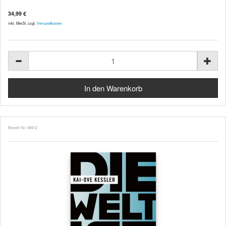
34,99 €
inkl. MwSt. zzgl.
Versandkosten
Bestell-Nr. 49412