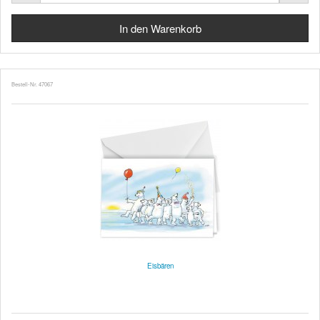
Bestell-Nr. 47067
Eisbären