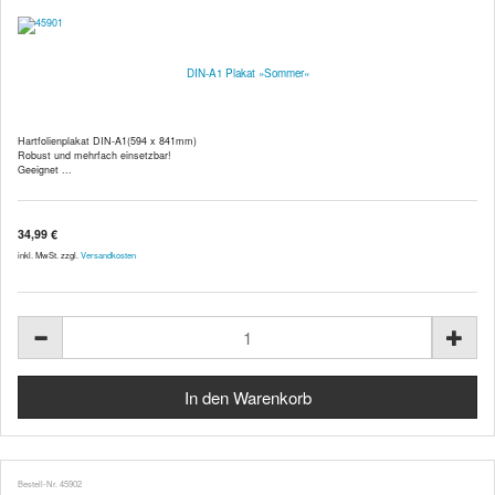
DIN-A1 Plakat »Sommer«
Hartfolienplakat DIN-A1(594 x 841mm)
Robust und mehrfach einsetzbar!
Geeignet ...
34,99 €
inkl. MwSt. zzgl.
Versandkosten
Bestell-Nr. 45902