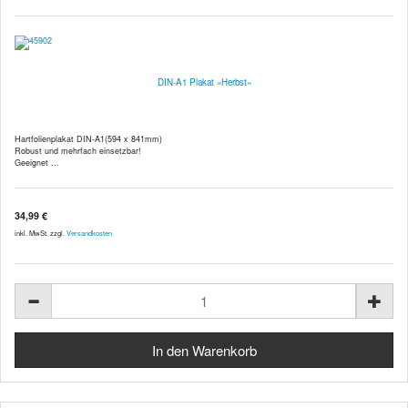
DIN-A1 Plakat »Herbst«
Hartfolienplakat DIN-A1(594 x 841mm)
Robust und mehrfach einsetzbar!
Geeignet ...
34,99 €
inkl. MwSt. zzgl.
Versandkosten