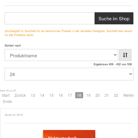
Suche im Shop
(Suchbegriff im Suchfeld für ein bestimmtes Produkt in der aktuellen Kategorie, Suchfeld leer lassen
für alle Produkte darin)
Sortiert nach
Ergebnisse 409 - 432 von 536
Seite 18 von 23
Start
Zurück
13
14
15
16
17
18
19
20
21
22
Weiter
Ende
Bestell-Nr. 49176