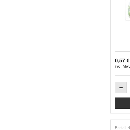
0,57 €
inkl. MwS
Bestell-N