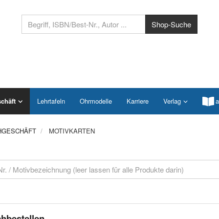
chäft
Lehrtafeln
Ohrmodelle
Karriere
Verlag
a
HGESCHÄFT
MOTIVKARTEN
hbestellen