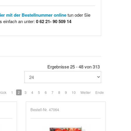
hier mit der Bestellnummer online
tun oder Sie
s einfach an unter:
0 62 21- 90 509 14
Ergebnisse 25 - 48 von 313
rück
1
2
3
4
5
6
7
8
9
10
Weiter
Ende
Bestell-Nr. 47064