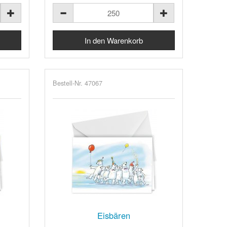
Bestell-Nr. 47067
Eisbären