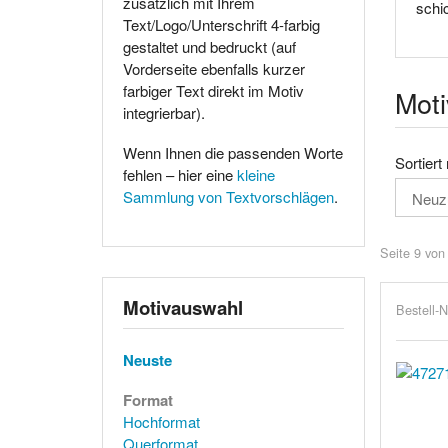
zusätzlich mit Ihrem
schi
Text/Logo/Unterschrift 4-farbig
gestaltet und bedruckt (auf
Vorderseite ebenfalls kurzer
farbiger Text direkt im Motiv
Moti
integrierbar).
Wenn Ihnen die passenden Worte
Sortiert
fehlen – hier eine
kleine
Sammlung von Textvorschlägen
.
Seite 9 von
Motivauswahl
Bestell-N
Neuste
Format
Hochformat
Querformat