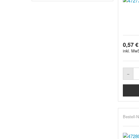
0,57 €
inkl. MwS
Bestell-N