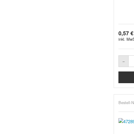
0,57 €
inkl. MwS
Bestell-N