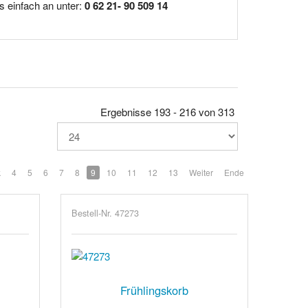
s einfach an unter:
0 62 21- 90 509 14
Ergebnisse 193 - 216 von 313
k
4
5
6
7
8
9
10
11
12
13
Weiter
Ende
Bestell-Nr. 47273
Frühlingskorb