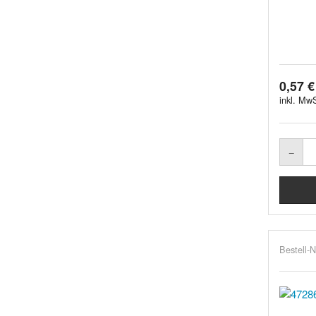
0,57 €
inkl. MwS
Bestell-N