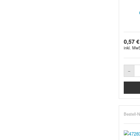
0,57 €
inkl. MwS
Bestell-N