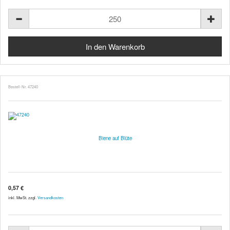
Bestell-Nr. 47240
Biene auf Blüte
0,57 €
inkl. MwSt. zzgl.
Versandkosten