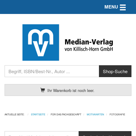
Toggle n
MENU
Ihr Warenkorb ist noch leer.
AKTUELLE SEITE:
STARTSEITE
FÜR DAS FACHGESCHÄFT
MOTIVKARTEN
FOTOGRAFIE