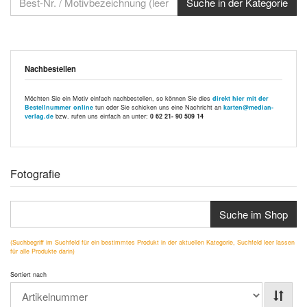
Nachbestellen
Möchten Sie ein Motiv einfach nachbestellen, so können Sie dies
direkt hier mit der
Bestellnummer online
tun oder Sie schicken uns eine Nachricht an
karten@median-
verlag.de
bzw. rufen uns einfach an unter:
0 62 21- 90 509 14
Fotografie
Suche im Shop
(Suchbegriff im Suchfeld für ein bestimmtes Produkt in der aktuellen Kategorie, Suchfeld leer lassen
für alle Produkte darin)
Sortiert nach