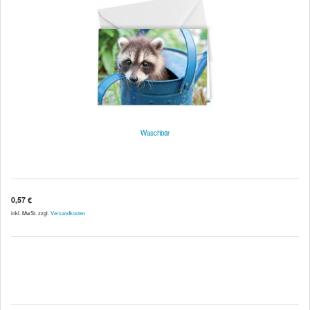
Waschbär
0,57 €
inkl. MwSt. zzgl.
Versandkosten