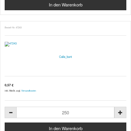
Bestell-Nr. 47243
Calla_bunt
0,57 €
inkl. MwSt. zzgl.
Versandkosten