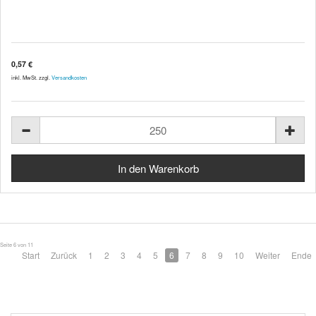
0,57 €
inkl. MwSt. zzgl.
Versandkosten
Seite 6 von 11
Start
Zurück
1
2
3
4
5
6
7
8
9
10
Weiter
Ende