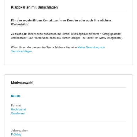
Klappkarten mit Umschlägen
Für den regelmäßigen Kontakt zu Ihren Kunden oder auch Ihre nächste
Werbeaktion!
Zubuchbar:
Innenseiten zusätzlich mit Ihrem Text/Logo/Unterschrift 4-farbig gestaltet
und bedruckt (auf Vorderseite ebenfalls kurzer farbiger Text direkt im Motiv integrierbar).
Wenn Ihnen die passenden Worte fehlen – hier eine
kleine Sammlung von
Textvorschlägen
.
Motivauswahl
Neuste
Format
Hochformat
Querformat
Jahreszeiten
Frühling