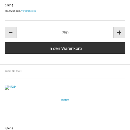
0,57 €
inkl. MwSt. zzgl.
Versandkosten
Bestell-Nr. 47234
Muffins
0,57 €