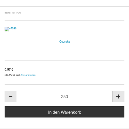
Bestell-Nr. 47246
Cupcake
0,57 €
inkl. MwSt. zzgl.
Versandkosten