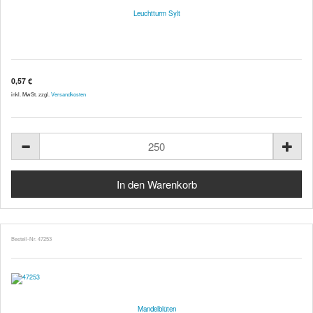
Leuchtturm Sylt
0,57 €
inkl. MwSt. zzgl.
Versandkosten
Bestell-Nr. 47253
Mandelblüten