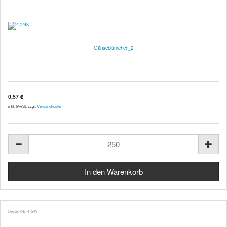
Gänseblümchen_2
0,57 €
inkl. MwSt. zzgl.
Versandkosten
Bestell-Nr. 47249