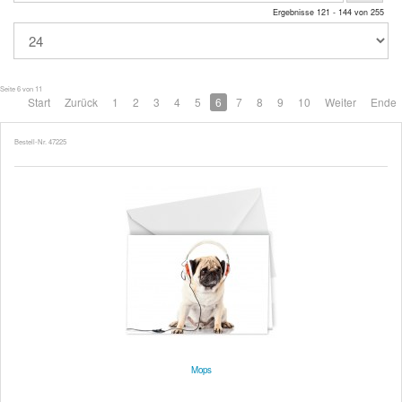
Ergebnisse 121 - 144 von 255
Seite 6 von 11
Start
Zurück
1
2
3
4
5
6
7
8
9
10
Weiter
Ende
Bestell-Nr. 47225
Mops