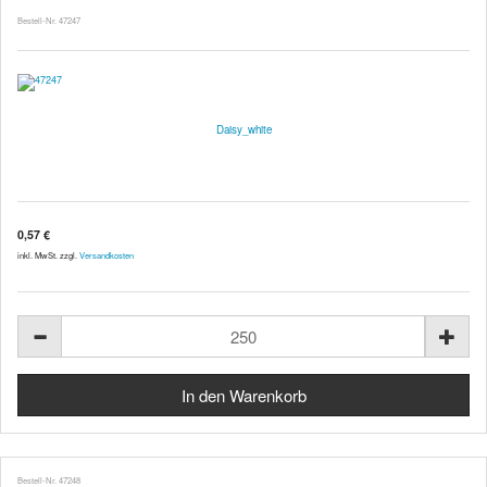
Bestell-Nr. 47247
Daisy_white
0,57 €
inkl. MwSt. zzgl.
Versandkosten
Bestell-Nr. 47248