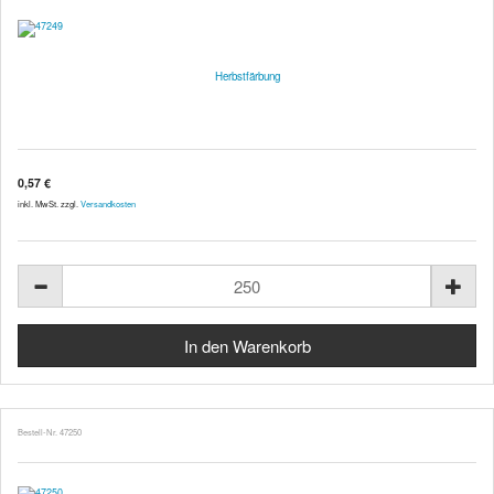
Herbstfärbung
0,57 €
inkl. MwSt. zzgl.
Versandkosten
Bestell-Nr. 47250