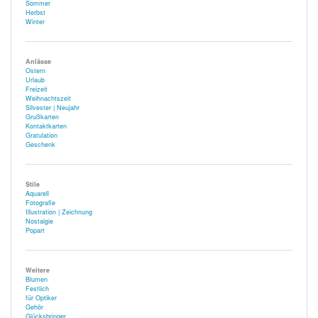
Sommer
Herbst
Winter
Anlässe
Ostern
Urlaub
Freizeit
Weihnachtszeit
Silvester | Neujahr
Grußkarten
Kontaktkarten
Gratulation
Geschenk
Stile
Aquarell
Fotografie
Illustration | Zeichnung
Nostalgie
Popart
Weitere
Blumen
Festlich
für Optiker
Gehör
Glücksbringer