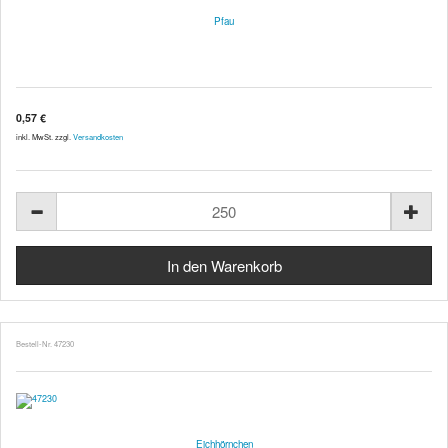
Pfau
0,57 €
inkl. MwSt. zzgl.
Versandkosten
Bestell-Nr. 47230
Eichhörnchen