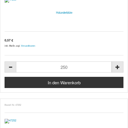
Holunderblüte
0,57 €
inkl. MwSt. zzgl.
Versandkosten
Bestell-Nr. 47252