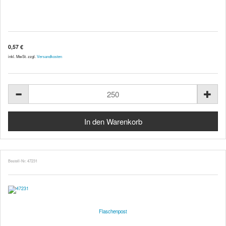
0,57 €
inkl. MwSt. zzgl.
Versandkosten
Bestell-Nr. 47231
Flaschenpost