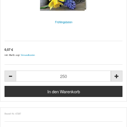
Frühlingsboten
0,57 €
inkl. MwSt. zzgl.
Versandkosten
Bestell-Nr. 47287