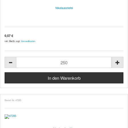
Nikolausstiefel
0,57 €
inkl. MwSt. zzgl.
Versandkosten
Bestell-Nr. 47285