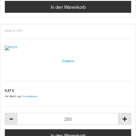
Bestell-Nr. 47275
Eisblume
0,57 €
inkl. MwSt. zzgl.
Versandkosten