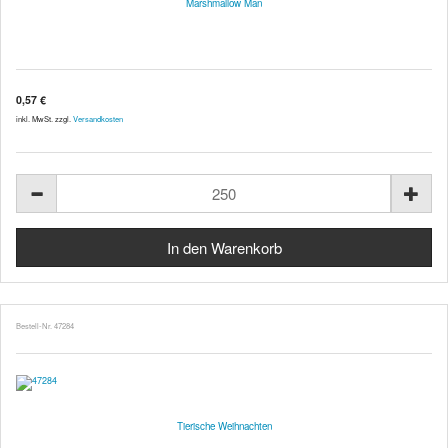
Marshmallow Man
0,57 €
inkl. MwSt. zzgl.
Versandkosten
Bestell-Nr. 47284
Tierische Weihnachten