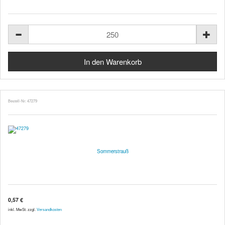
Bestell-Nr. 47279
Sommerstrauß
0,57 €
inkl. MwSt. zzgl.
Versandkosten