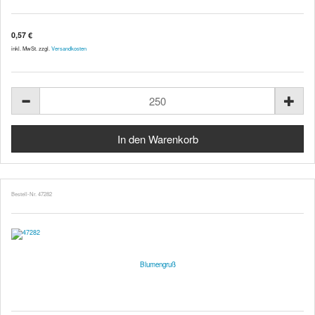
0,57 €
inkl. MwSt. zzgl.
Versandkosten
Bestell-Nr. 47282
Blumengruß