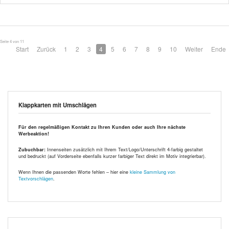
Seite 4 von 11
Start
Zurück
1
2
3
4
5
6
7
8
9
10
Weiter
Ende
Klappkarten mit Umschlägen
Für den regelmäßigen Kontakt zu Ihren Kunden oder auch Ihre nächste
Werbeaktion!
Zubuchbar:
Innenseiten zusätzlich mit Ihrem Text/Logo/Unterschrift 4-farbig gestaltet
und bedruckt (auf Vorderseite ebenfalls kurzer farbiger Text direkt im Motiv integrierbar).
Wenn Ihnen die passenden Worte fehlen – hier eine
kleine Sammlung von
Textvorschlägen
.