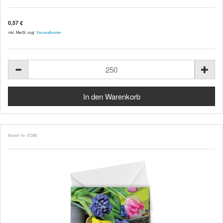
0,57 €
inkl. MwSt. zzgl.
Versandkosten
Bestell-Nr. 47288