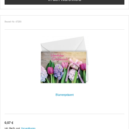
Bestell-Nr. 47293
Blumenpräsent
0,57 €
inkl. MwSt. zzgl.
Versandkosten