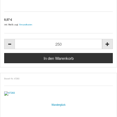
0,57 €
inkl. MwSt. zzgl.
Versandkosten
Bestell-Nr. 47283
Wanderglück