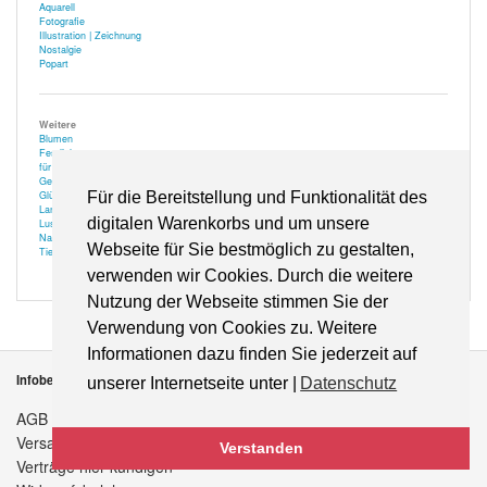
Aquarell
Fotografie
Illustration | Zeichnung
Nostalgie
Popart
Weitere
Blumen
Festlich
für Optiker
Gehör
Glücksbringer
Für die Bereitstellung und Funktionalität des
Landschaft
digitalen Warenkorbs und um unsere
Lustiges
Natur
Webseite für Sie bestmöglich zu gestalten,
Tiere
verwenden wir Cookies. Durch die weitere
Nutzung der Webseite stimmen Sie der
Verwendung von Cookies zu. Weitere
Informationen dazu finden Sie jederzeit auf
Infobereich
unserer Internetseite unter |
Datenschutz
AGB
Versandkosten
Verstanden
Verträge hier kündigen