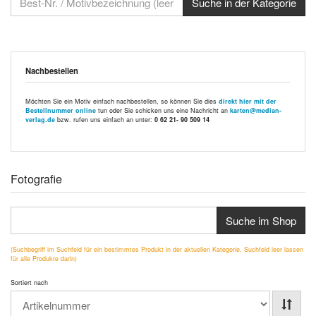
Nachbestellen
Möchten Sie ein Motiv einfach nachbestellen, so können Sie dies
direkt hier mit der
Bestellnummer online
tun oder Sie schicken uns eine Nachricht an
karten@median-
verlag.de
bzw. rufen uns einfach an unter:
0 62 21- 90 509 14
Fotografie
Suche im Shop
(Suchbegriff im Suchfeld für ein bestimmtes Produkt in der aktuellen Kategorie, Suchfeld leer lassen
für alle Produkte darin)
Sortiert nach