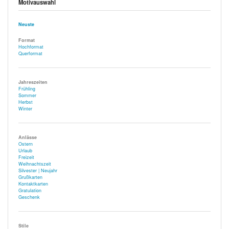
Motivauswahl
Neuste
Format
Hochformat
Querformat
Jahreszeiten
Frühling
Sommer
Herbst
Winter
Anlässe
Ostern
Urlaub
Freizeit
Weihnachtszeit
Silvester | Neujahr
Grußkarten
Kontaktkarten
Gratulation
Geschenk
Stile