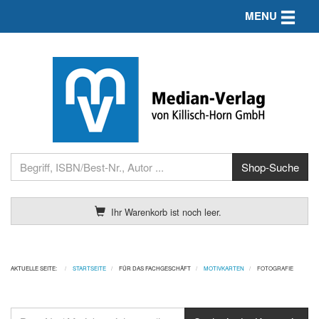
Toggle n
MENU
Ihr Warenkorb ist noch leer.
AKTUELLE SEITE:
STARTSEITE
FÜR DAS FACHGESCHÄFT
MOTIVKARTEN
FOTOGRAFIE