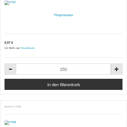
Pfingstrosenbox
0,57 €
inkl. MwSt. zzgl.
Versandkosten
Bestell-Nr. 47286