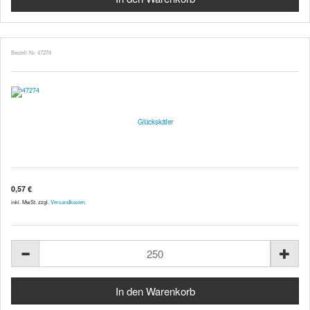
Bestell-Nr. 47274
Glückskäfer
0,57 €
inkl. MwSt. zzgl.
Versandkosten