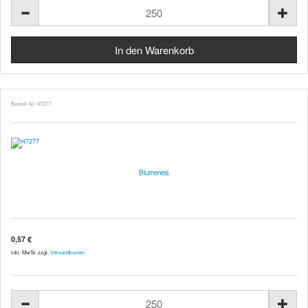
Bestell-Nr. 47277
Blumeneis
0,57 €
inkl. MwSt. zzgl.
Versandkosten