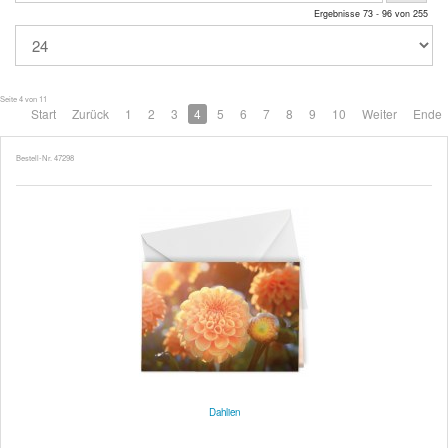
Ergebnisse 73 - 96 von 255
Seite 4 von 11
Start
Zurück
1
2
3
4
5
6
7
8
9
10
Weiter
Ende
Bestell-Nr. 47298
Dahlien