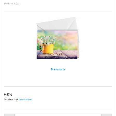
Bestell-Nr. 47290
Blumentasse
0,57 €
inkl. MwSt. zzgl.
Versandkosten