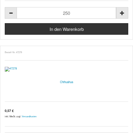
Bestell-Nr. 47278
Chihuahua
0,57 €
inkl. MwSt. zzgl.
Versandkosten