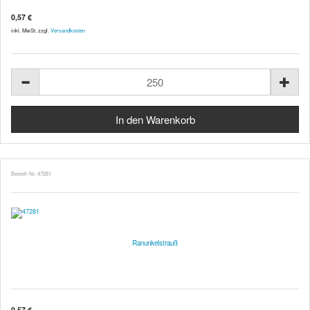
0,57 €
inkl. MwSt. zzgl.
Versandkosten
Bestell-Nr. 47281
Ranunkelstrauß
0,57 €