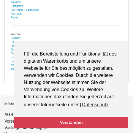
Aquarell
Fotografie
Illustration | Zeichnung
Nostalgie
Popart
Weitere
Blumen
Festlich
für Optiker
Gehör
Glücksbringer
Für die Bereitstellung und Funktionalität des
Landschaft
digitalen Warenkorbs und um unsere
Lustiges
Natur
Webseite für Sie bestmöglich zu gestalten,
Tiere
verwenden wir Cookies. Durch die weitere
Nutzung der Webseite stimmen Sie der
Verwendung von Cookies zu. Weitere
Informationen dazu finden Sie jederzeit auf
Infobereich
unserer Internetseite unter |
Datenschutz
AGB
Versandkosten
Verstanden
Verträge hier kündigen