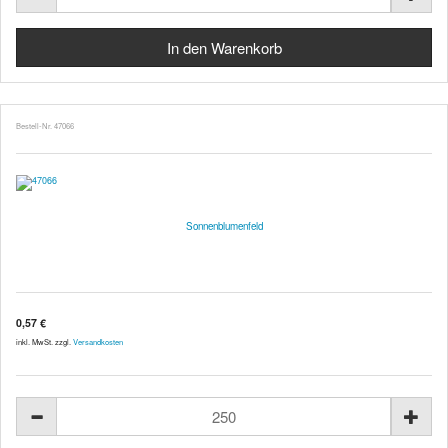
Bestell-Nr. 47066
Sonnenblumenfeld
0,57 €
inkl. MwSt. zzgl.
Versandkosten