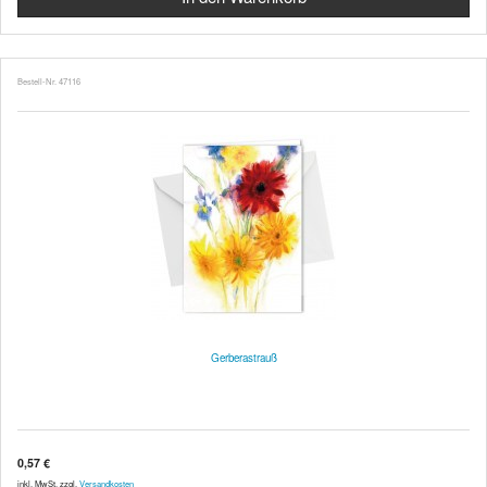
Bestell-Nr. 47116
Gerberastrauß
0,57 €
inkl. MwSt. zzgl.
Versandkosten