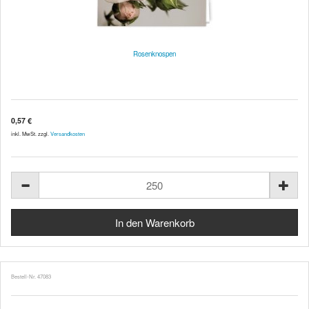
Rosenknospen
0,57 €
inkl. MwSt. zzgl.
Versandkosten
Bestell-Nr. 47083