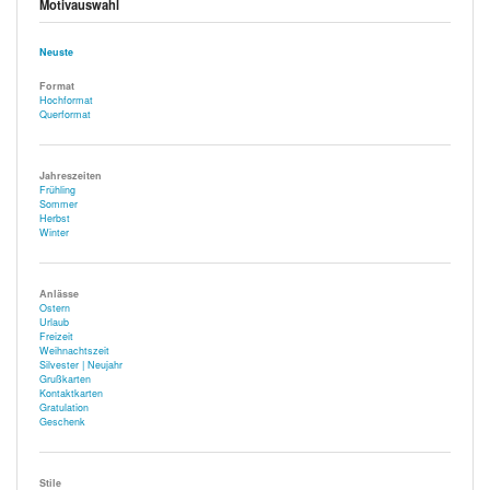
Motivauswahl
Neuste
Format
Hochformat
Querformat
Jahreszeiten
Frühling
Sommer
Herbst
Winter
Anlässe
Ostern
Urlaub
Freizeit
Weihnachtszeit
Silvester | Neujahr
Grußkarten
Kontaktkarten
Gratulation
Geschenk
Stile