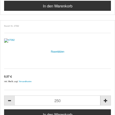
Bestell-Nr. 47062
Rosenblüten
0,57 €
inkl. MwSt. zzgl.
Versandkosten