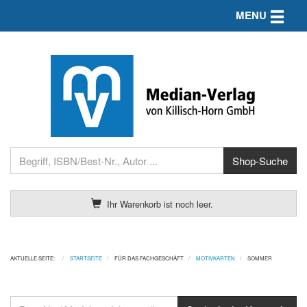
Toggle n
MENU
Ihr Warenkorb ist noch leer.
AKTUELLE SEITE:
STARTSEITE
FÜR DAS FACHGESCHÄFT
MOTIVKARTEN
SOMMER