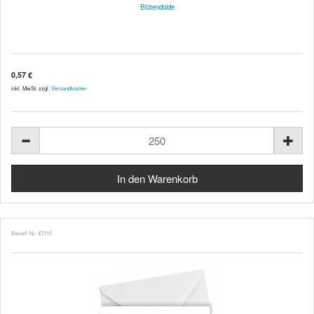
Blütendolde
0,57 €
inkl. MwSt. zzgl.
Versandkosten
Bestell-Nr. 47115