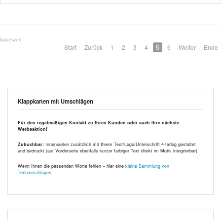
Seite 5 von 6
Start
Zurück
1
2
3
4
5
6
Weiter
Ende
Klappkarten mit Umschlägen
Für den regelmäßigen Kontakt zu Ihren Kunden oder auch Ihre nächste
Werbeaktion!
Zubuchbar:
Innenseiten zusätzlich mit Ihrem Text/Logo/Unterschrift 4-farbig gestaltet
und bedruckt (auf Vorderseite ebenfalls kurzer farbiger Text direkt im Motiv integrierbar).
Wenn Ihnen die passenden Worte fehlen – hier eine
kleine Sammlung von
Textvorschlägen
.