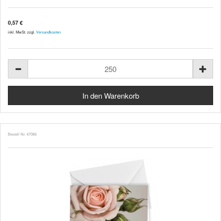
0,57 €
inkl. MwSt. zzgl.
Versandkosten
Bestell-Nr. 47084