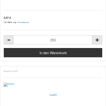
0,57 €
inkl. MwSt. zzgl.
Versandkosten
Bestell-Nr. 47079
CLaSH