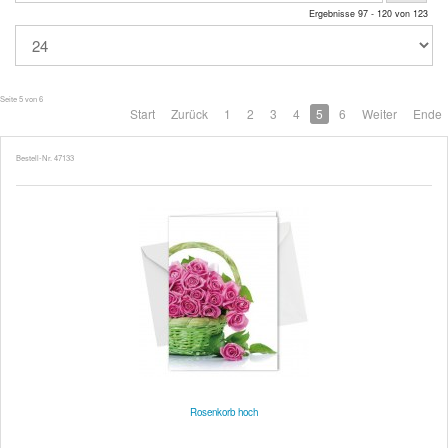
Ergebnisse 97 - 120 von 123
Seite 5 von 6
Start
Zurück
1
2
3
4
5
6
Weiter
Ende
Bestell-Nr. 47133
Rosenkorb hoch