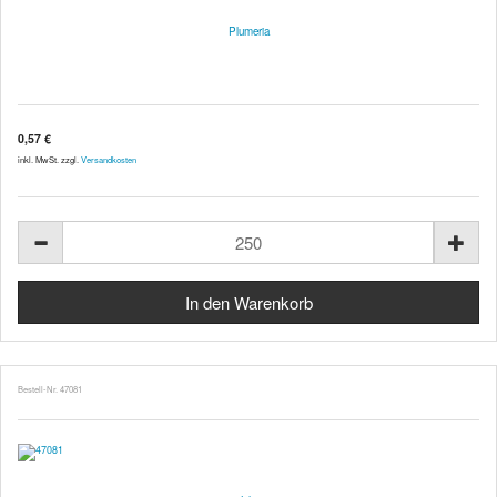
Plumeria
0,57 €
inkl. MwSt. zzgl.
Versandkosten
Bestell-Nr. 47081