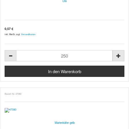
Lila
0,57 €
inkl. MwSt. zzgl.
Versandkosten
Bestell-Nr. 47080
Marienkäfer gelb