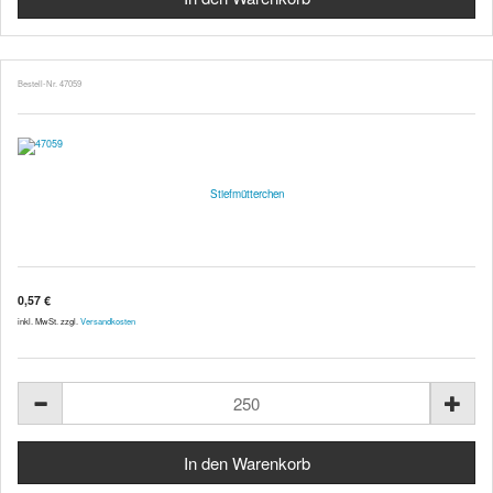
Bestell-Nr. 47059
Stiefmütterchen
0,57 €
inkl. MwSt. zzgl.
Versandkosten