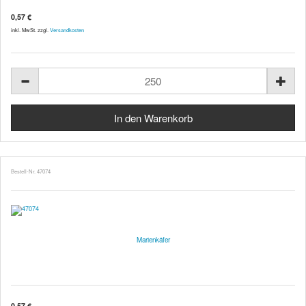
0,57 €
inkl. MwSt. zzgl.
Versandkosten
Bestell-Nr. 47074
Marienkäfer
0,57 €