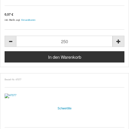
0,57 €
inkl. MwSt. zzgl.
Versandkosten
Bestell-Nr. 47077
Schwertlilie