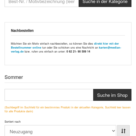
Nachbestellen
Möchten Sie ein Motiv einfach nachbestellen, so können Sie dies
direkt hier mit der
Bestellnummer online
tun oder Sie schicken uns eine Nachricht an
karten@median-
verlag.de
bzw. rufen uns einfach an unter:
0 62 21- 90 509 14
Sommer
Suche im Shop
(Suchbegriff im Suchfeld für ein bestimmtes Produkt in der aktuellen Kategorie, Suchfeld leer lassen
für alle Produkte darin)
Sortiert nach