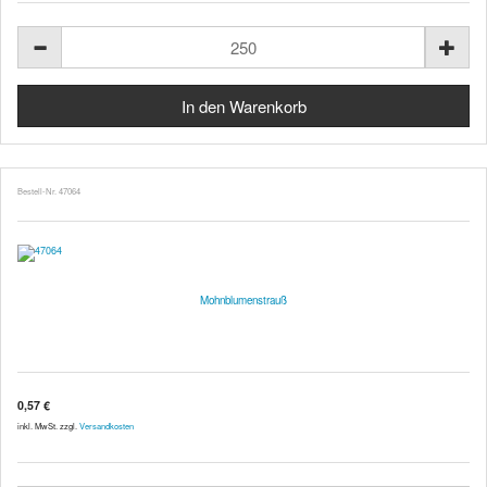
Bestell-Nr. 47064
Mohnblumenstrauß
0,57 €
inkl. MwSt. zzgl.
Versandkosten