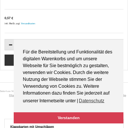
0,57 €
inkl. MwSt. zzgl.
Versandkosten
Für die Bereitstellung und Funktionalität des
digitalen Warenkorbs und um unsere
Webseite für Sie bestmöglich zu gestalten,
verwenden wir Cookies. Durch die weitere
Nutzung der Webseite stimmen Sie der
Verwendung von Cookies zu. Weitere
Seite 4 von 14
Informationen dazu finden Sie jederzeit auf
Start
Zurück
1
2
3
4
5
6
7
8
9
10
Weiter
Ende
unserer Internetseite unter |
Datenschutz
Verstanden
Klappkarten mit Umschlägen