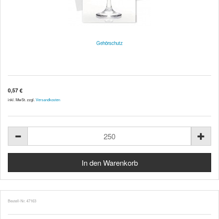
Gehörschutz
0,57 €
inkl. MwSt. zzgl.
Versandkosten
Bestell-Nr. 47163