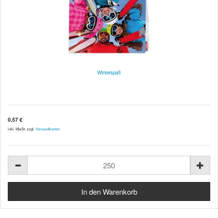
Winterspaß
0,57 €
inkl. MwSt. zzgl.
Versandkosten