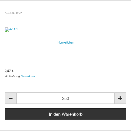
Bestell-Nr. 47147
Hornveilchen
0,57 €
inkl. MwSt. zzgl.
Versandkosten