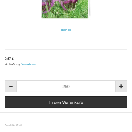
Brille lila
0,57 €
inkl. MwSt. zzgl.
Versandkosten
Bestell-Nr. 47141