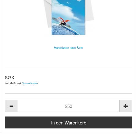
Marienkäfer beim Start
0,57 €
inkl. MwSt. zzgl.
Versandkosten