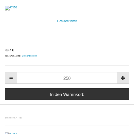
Gesünder leben
0,57 €
inkl. MwSt. zzgl.
Versandkosten
Bestell-Nr. 47157