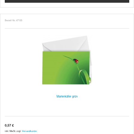
Bestell-Nr. 47135
Marienkäfer grün
0,57 €
inkl. MwSt. zzgl.
Versandkosten