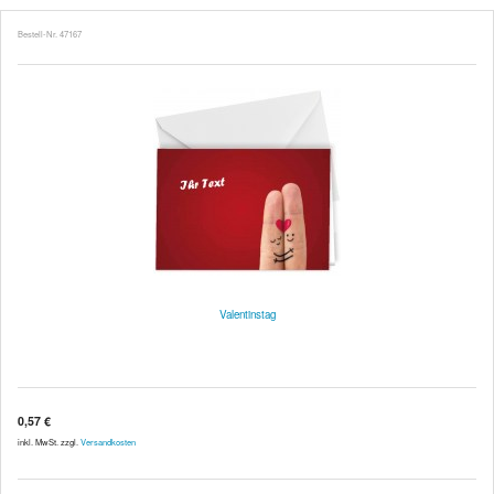
Bestell-Nr. 47167
Valentinstag
0,57 €
inkl. MwSt. zzgl.
Versandkosten