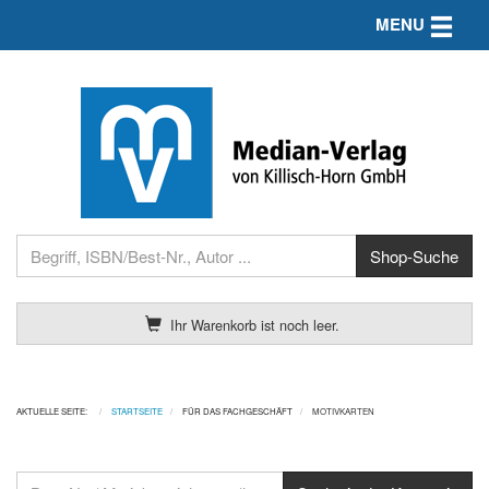
Toggle n
MENU
Ihr Warenkorb ist noch leer.
AKTUELLE SEITE:
STARTSEITE
FÜR DAS FACHGESCHÄFT
MOTIVKARTEN