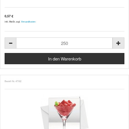
0,57 €
inkl. MwSt. zzgl.
Versandkosten
Bestell-Nr. 47162