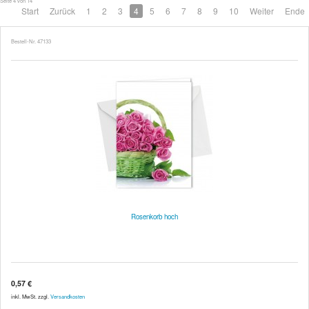
Seite 4 von 14
Start
Zurück
1
2
3
4
5
6
7
8
9
10
Weiter
Ende
Bestell-Nr. 47133
Rosenkorb hoch
0,57 €
inkl. MwSt. zzgl.
Versandkosten