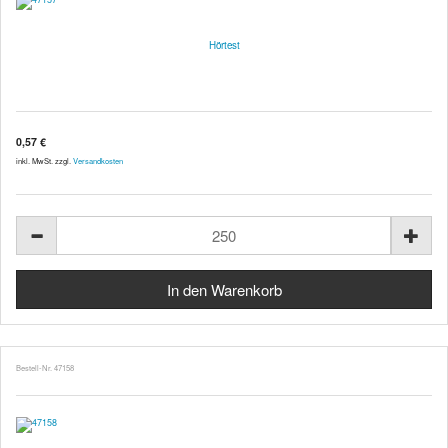
Hörtest
0,57 €
inkl. MwSt. zzgl.
Versandkosten
Bestell-Nr. 47158