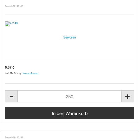
Bestell-Nr. 47149
Seerosen
0,57 €
inkl. MwSt. zzgl.
Versandkosten
Bestell-Nr. 47154