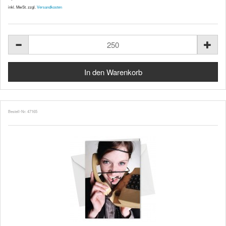
inkl. MwSt. zzgl.
Versandkosten
Bestell-Nr. 47165