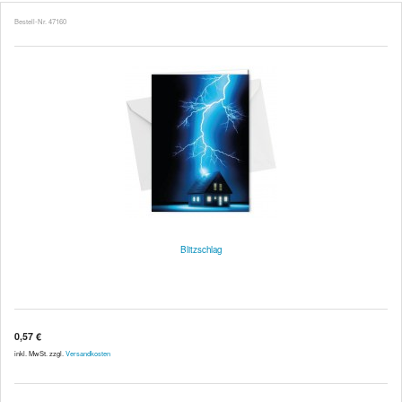
Bestell-Nr. 47160
Blitzschlag
0,57 €
inkl. MwSt. zzgl.
Versandkosten