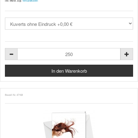
inkl. MwSt. zzgl.
Versandkosten
Bestell-Nr. 47168