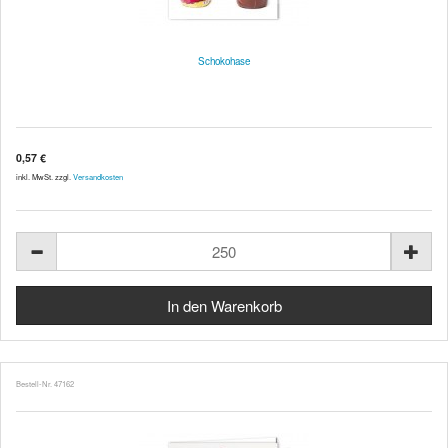
Schokohase
0,57 €
inkl. MwSt. zzgl.
Versandkosten
Bestell-Nr. 47162