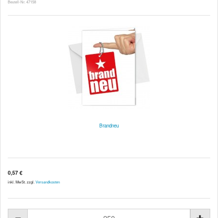
Bestell-Nr. 47158
Brandneu
0,57 €
inkl. MwSt. zzgl.
Versandkosten