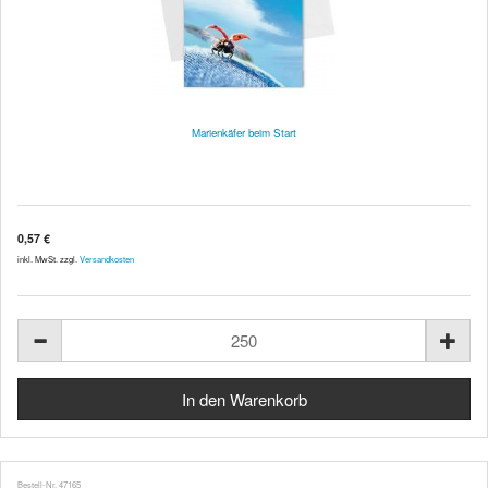
Marienkäfer beim Start
0,57 €
inkl. MwSt. zzgl.
Versandkosten
Bestell-Nr. 47165