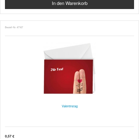
Bestell-Nr. 47167
Valentinstag
0,57 €