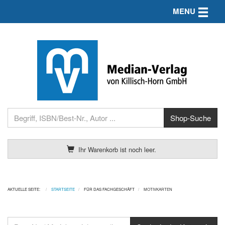
Toggle n
MENU
Ihr Warenkorb ist noch leer.
AKTUELLE SEITE:
STARTSEITE
FÜR DAS FACHGESCHÄFT
MOTIVKARTEN