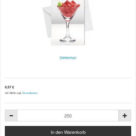
Gehörschutz
0,57 €
inkl. MwSt. zzgl.
Versandkosten