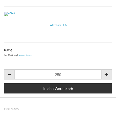
Winter am Fluß
0,57 €
inkl. MwSt. zzgl.
Versandkosten
Bestell-Nr. 47142