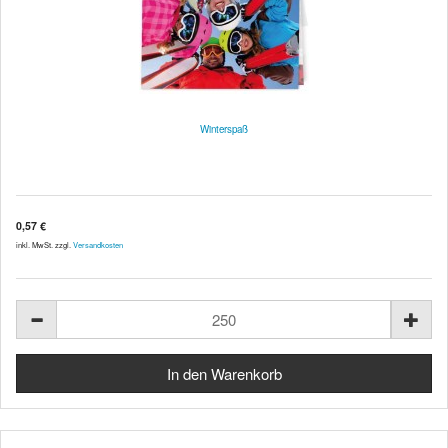
Winterspaß
0,57 €
inkl. MwSt. zzgl.
Versandkosten