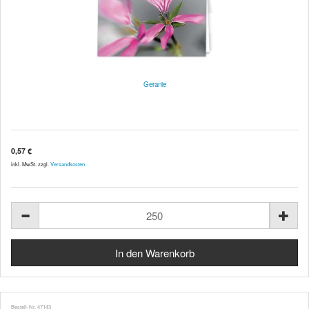
Geranie
0,57 €
inkl. MwSt. zzgl.
Versandkosten
Bestell-Nr. 47143