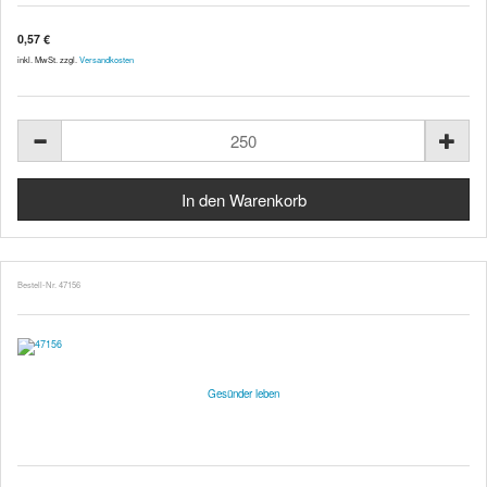
0,57 €
inkl. MwSt. zzgl.
Versandkosten
Bestell-Nr. 47156
Gesünder leben