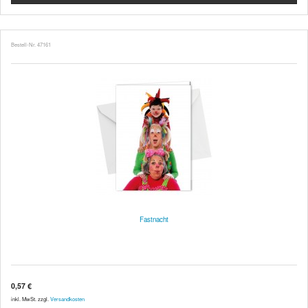
Bestell-Nr. 47161
Fastnacht
0,57 €
inkl. MwSt. zzgl.
Versandkosten