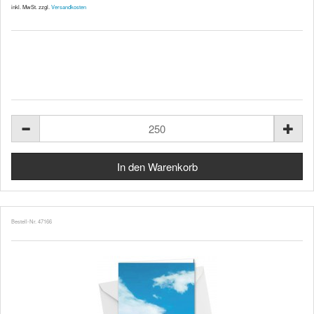
inkl. MwSt. zzgl.
Versandkosten
Bestell-Nr. 47166