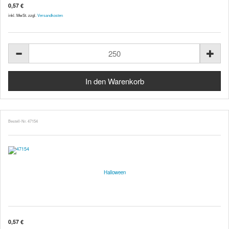
0,57 €
inkl. MwSt. zzgl.
Versandkosten
Bestell-Nr. 47154
Halloween
0,57 €