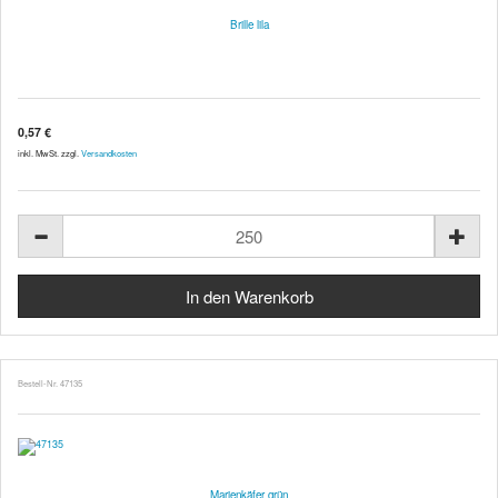
Brille lila
0,57 €
inkl. MwSt. zzgl.
Versandkosten
Bestell-Nr. 47135
Marienkäfer grün