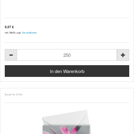
0,57 €
inkl. MwSt. zzgl.
Versandkosten
Bestell-Nr. 47144