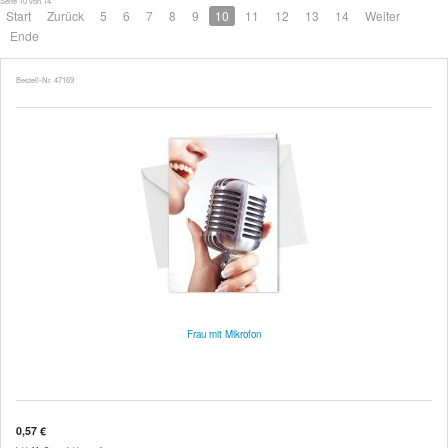
Seite 10 von 14
Start
Zurück
5
6
7
8
9
10
11
12
13
14
Weiter
Ende
Bestell-Nr. 47169
Frau mit Mikrofon
0,57 €