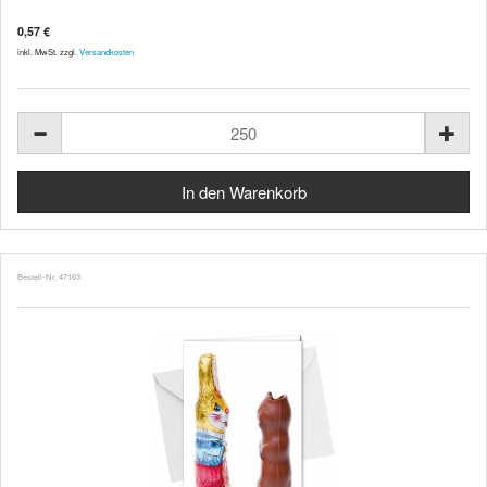
0,57 €
inkl. MwSt. zzgl.
Versandkosten
Bestell-Nr. 47163