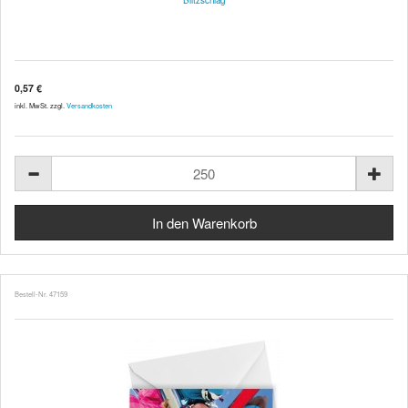
0,57 €
inkl. MwSt. zzgl.
Versandkosten
Bestell-Nr. 47159