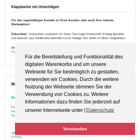
Klappkarten mit Umschlägen
Für den regelmäßigen Kontakt zu Ihren Kunden oder auch Ihre nächste
Werbeaktion!
Zubuchbar:
Innenseiten zusätzlich mit Ihrem Text/Logo/Unterschrift 4-farbig gestaltet
und bedruckt (auf Vorderseite ebenfalls kurzer farbiger Text direkt im Motiv integrierbar).
Wenn Ihnen die passenden Worte fehlen – hier eine
kleine Sammlung von
Textvorschlägen
.
Für die Bereitstellung und Funktionalität des
digitalen Warenkorbs und um unsere
Webseite für Sie bestmöglich zu gestalten,
verwenden wir Cookies. Durch die weitere
Motivauswahl
Nutzung der Webseite stimmen Sie der
Verwendung von Cookies zu. Weitere
Neuste
Informationen dazu finden Sie jederzeit auf
Format
unserer Internetseite unter |
Datenschutz
Hochformat
Querformat
Verstanden
Jahreszeiten
Frühling