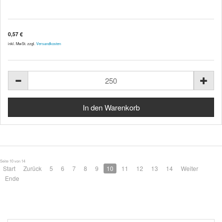
0,57 €
inkl. MwSt. zzgl.
Versandkosten
Seite 10 von 14
Start
Zurück
5
6
7
8
9
10
11
12
13
14
Weiter
Ende