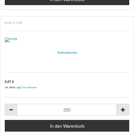
Bestell-Nr. 47059
Stiefmütterchen
0,57 €
inkl. MwSt. zzgl.
Versandkosten