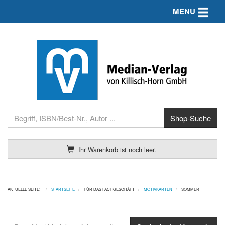
Toggle n
MENU
Ihr Warenkorb ist noch leer.
AKTUELLE SEITE:
STARTSEITE
FÜR DAS FACHGESCHÄFT
MOTIVKARTEN
SOMMER