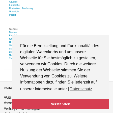
Aquarell
Fotografie
Illustration | Zeichnung
Nostalgie
Popart
Weitere
Blumen
Festlich
für Optiker
Gehör
Glücksbringer
Für die Bereitstellung und Funktionalität des
Landschaft
digitalen Warenkorbs und um unsere
Lustiges
Natur
Webseite für Sie bestmöglich zu gestalten,
Tiere
verwenden wir Cookies. Durch die weitere
Nutzung der Webseite stimmen Sie der
Verwendung von Cookies zu. Weitere
Informationen dazu finden Sie jederzeit auf
Infobereich
unserer Internetseite unter |
Datenschutz
AGB
Versandkosten
Verstanden
Verträge hier kündigen