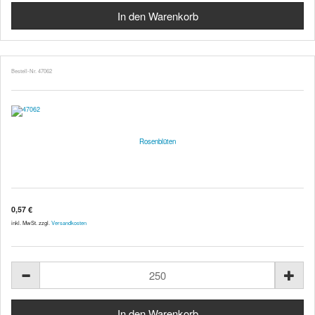
Bestell-Nr. 47062
Rosenblüten
0,57 €
inkl. MwSt. zzgl.
Versandkosten