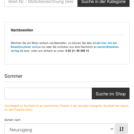
Nachbestellen
Möchten Sie ein Motiv einfach nachbestellen, so können Sie dies
direkt hier mit der
Bestellnummer online
tun oder Sie schicken uns eine Nachricht an
karten@median-
verlag.de
bzw. rufen uns einfach an unter:
0 62 21- 90 509 14
Sommer
Suche im Shop
(Suchbegriff im Suchfeld für ein bestimmtes Produkt in der aktuellen Kategorie, Suchfeld leer lassen
für alle Produkte darin)
Sortiert nach