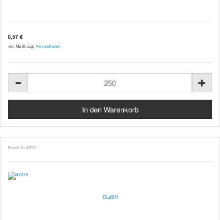
0,57 €
inkl. MwSt. zzgl.
Versandkosten
Bestell-Nr. 47079
CLaSH