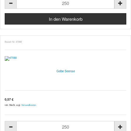
Bestell-Nr. 47088
Gelbe Seerose
0,57 €
inkl. MwSt. zzgl.
Versandkosten