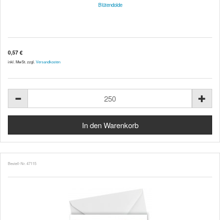
Blütendolde
0,57 €
inkl. MwSt. zzgl.
Versandkosten
Bestell-Nr. 47115