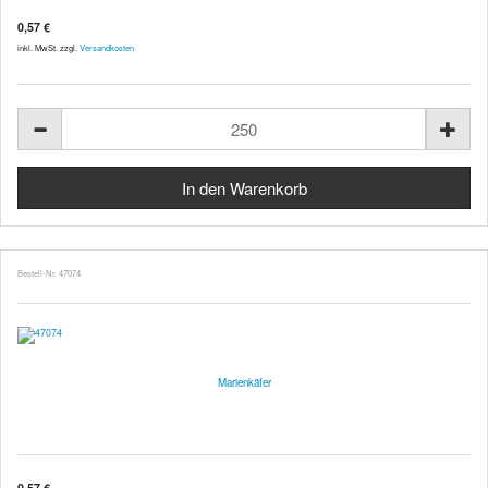
0,57 €
inkl. MwSt. zzgl.
Versandkosten
Bestell-Nr. 47074
Marienkäfer
0,57 €