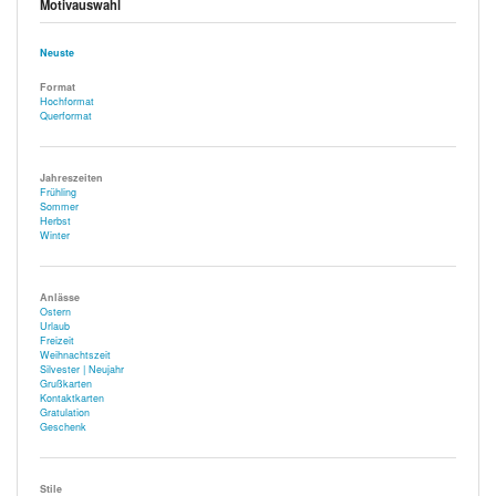
Motivauswahl
Neuste
Format
Hochformat
Querformat
Jahreszeiten
Frühling
Sommer
Herbst
Winter
Anlässe
Ostern
Urlaub
Freizeit
Weihnachtszeit
Silvester | Neujahr
Grußkarten
Kontaktkarten
Gratulation
Geschenk
Stile