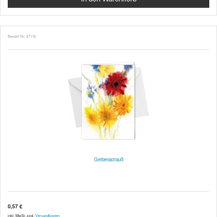
Bestell-Nr. 47116
Gerberastrauß
0,57 €
inkl. MwSt. zzgl.
Versandkosten