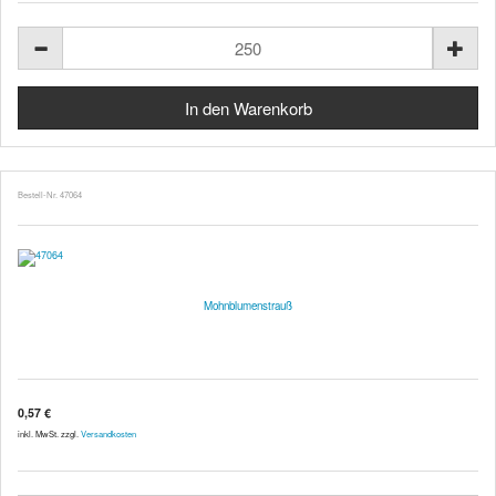
Bestell-Nr. 47064
Mohnblumenstrauß
0,57 €
inkl. MwSt. zzgl.
Versandkosten