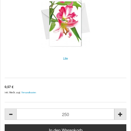
Lilie
0,57 €
inkl. MwSt. zzgl.
Versandkosten