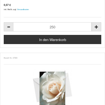
0,57 €
inkl. MwSt. zzgl.
Versandkosten
Bestell-Nr. 47083