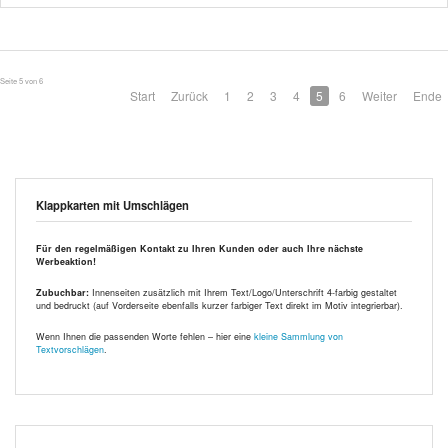
Seite 5 von 6
Start
Zurück
1
2
3
4
5
6
Weiter
Ende
Klappkarten mit Umschlägen
Für den regelmäßigen Kontakt zu Ihren Kunden oder auch Ihre nächste
Werbeaktion!
Zubuchbar:
Innenseiten zusätzlich mit Ihrem Text/Logo/Unterschrift 4-farbig gestaltet
und bedruckt (auf Vorderseite ebenfalls kurzer farbiger Text direkt im Motiv integrierbar).
Wenn Ihnen die passenden Worte fehlen – hier eine
kleine Sammlung von
Textvorschlägen
.