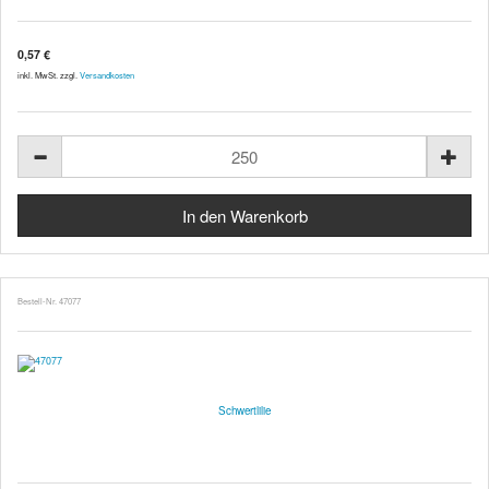
0,57 €
inkl. MwSt. zzgl.
Versandkosten
Bestell-Nr. 47077
Schwertlilie