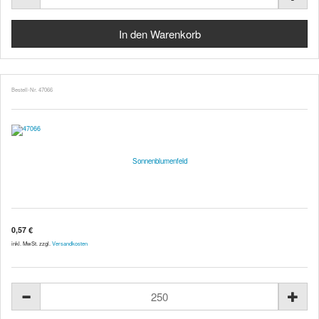
Bestell-Nr. 47066
Sonnenblumenfeld
0,57 €
inkl. MwSt. zzgl.
Versandkosten