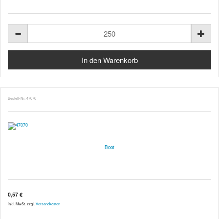
Bestell-Nr. 47070
Boot
0,57 €
inkl. MwSt. zzgl.
Versandkosten