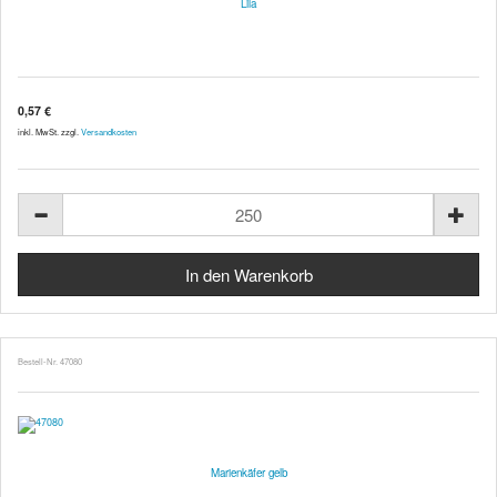
Lila
0,57 €
inkl. MwSt. zzgl.
Versandkosten
Bestell-Nr. 47080
Marienkäfer gelb