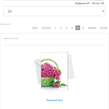
Ergebnisse 97 - 120 von 123
Seite 5 von 6
Start
Zurück
1
2
3
4
5
6
Weiter
Ende
Bestell-Nr. 47133
Rosenkorb hoch