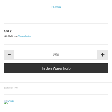
Plumeria
0,57 €
inkl. MwSt. zzgl.
Versandkosten
Bestell-Nr. 47081