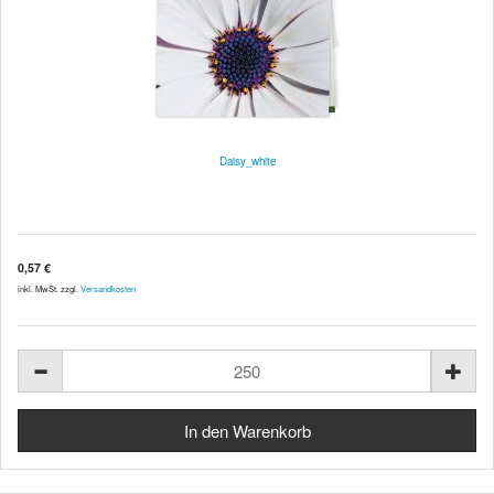
Daisy_white
0,57 €
inkl. MwSt. zzgl.
Versandkosten