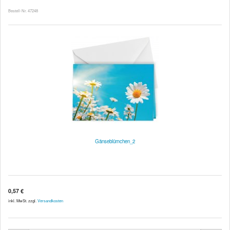
Bestell-Nr. 47248
Gänseblümchen_2
0,57 €
inkl. MwSt. zzgl.
Versandkosten