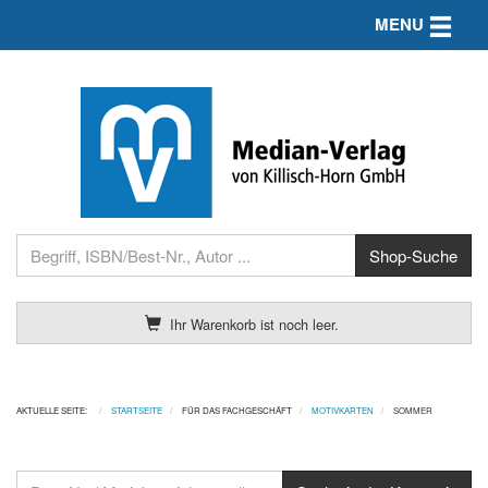
Toggle n
MENU
Ihr Warenkorb ist noch leer.
AKTUELLE SEITE:
STARTSEITE
FÜR DAS FACHGESCHÄFT
MOTIVKARTEN
SOMMER