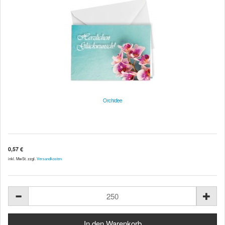
Orchidee
0,57 €
inkl. MwSt. zzgl.
Versandkosten