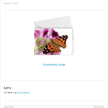
Bestell-Nr. 47223
Schmetterling Orange
0,57 €
inkl. MwSt. zzgl.
Versandkosten