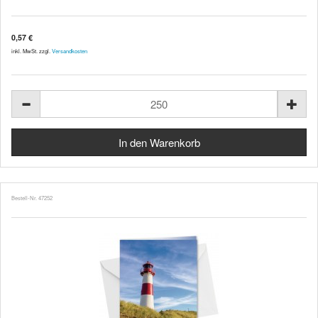
0,57 €
inkl. MwSt. zzgl.
Versandkosten
Bestell-Nr. 47252