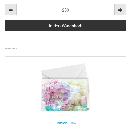
Bestell-Nr. 47217
Hortensie Türkis