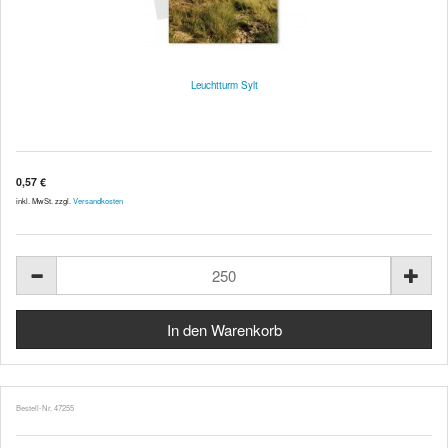
Leuchtturm Sylt
0,57 €
inkl. MwSt. zzgl.
Versandkosten
Bestell-Nr. 47255