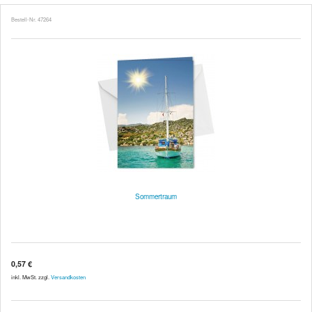
Bestell-Nr. 47264
Sommertraum
0,57 €
inkl. MwSt. zzgl.
Versandkosten