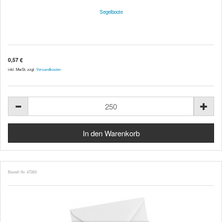
Segelboote
0,57 €
inkl. MwSt. zzgl.
Versandkosten
Bestell-Nr. 47263