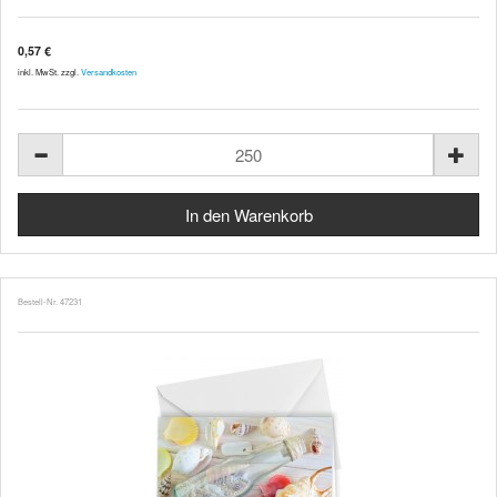
0,57 €
inkl. MwSt. zzgl.
Versandkosten
Bestell-Nr. 47231