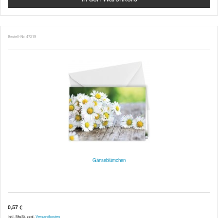
Bestell-Nr. 47219
Gänseblümchen
0,57 €
inkl. MwSt. zzgl.
Versandkosten