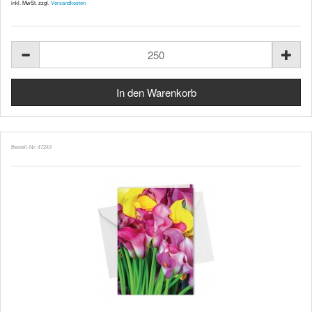
inkl. MwSt. zzgl.
Versandkosten
Bestell-Nr. 47243