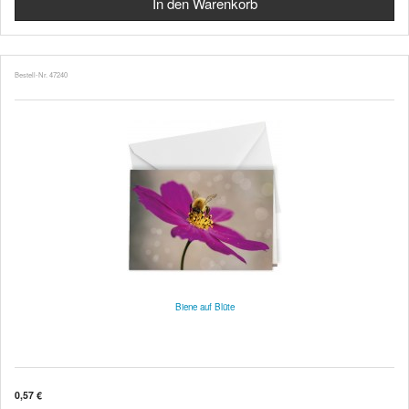
Bestell-Nr. 47240
Biene auf Blüte
0,57 €