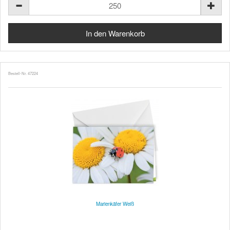
Bestell-Nr. 47224
Marienkäfer Weiß