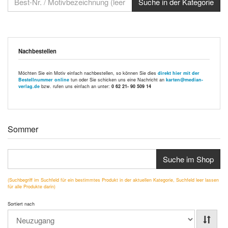
Nachbestellen
Möchten Sie ein Motiv einfach nachbestellen, so können Sie dies
direkt hier mit der
Bestellnummer online
tun oder Sie schicken uns eine Nachricht an
karten@median-
verlag.de
bzw. rufen uns einfach an unter:
0 62 21- 90 509 14
Sommer
Suche im Shop
(Suchbegriff im Suchfeld für ein bestimmtes Produkt in der aktuellen Kategorie, Suchfeld leer lassen
für alle Produkte darin)
Sortiert nach