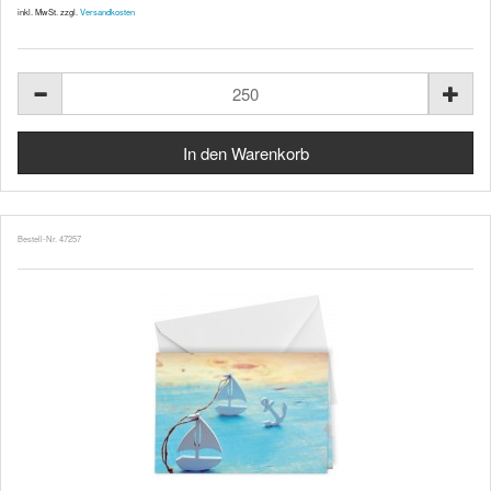
inkl. MwSt. zzgl.
Versandkosten
Bestell-Nr. 47257