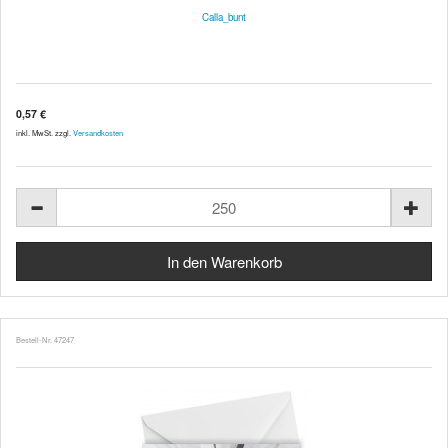
Calla_bunt
0,57 €
inkl. MwSt. zzgl.
Versandkosten
Bestell-Nr. 47247