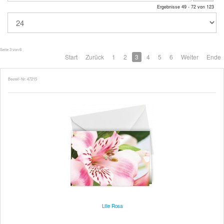
Ergebnisse 49 - 72 von 123
Seite 3 von 6
Start
Zurück
1
2
3
4
5
6
Weiter
Ende
Bestell-Nr. 47215
Lilie Rosa