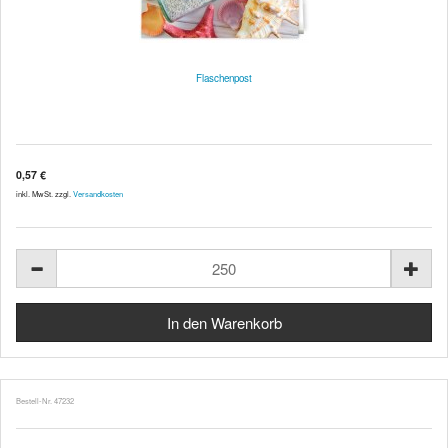
Flaschenpost
0,57 €
inkl. MwSt. zzgl.
Versandkosten
Bestell-Nr. 47232